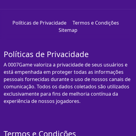
Políticas de Privacidade
Termos e Condições
Sitemap
Políticas de Privacidade
A 0007Game valoriza a privacidade de seus usuários e
está empenhada em proteger todas as informações
pessoais fornecidas durante o uso de nossos canais de
comunicação. Todos os dados coletados são utilizados
exclusivamente para fins de melhoria contínua da
experiência de nossos jogadores.
Termos e Condições