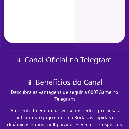
📱 Canal Oficial no Telegram!
📱 Benefícios do Canal
Descubra as vantagens de seguir a 0007Game no
Telegram
Ambientado em um universo de pedras preciosas
cintilantes, o jogo combina:Rodadas rápidas e
dinâmicas.Bônus multiplicadores.Recursos especiais