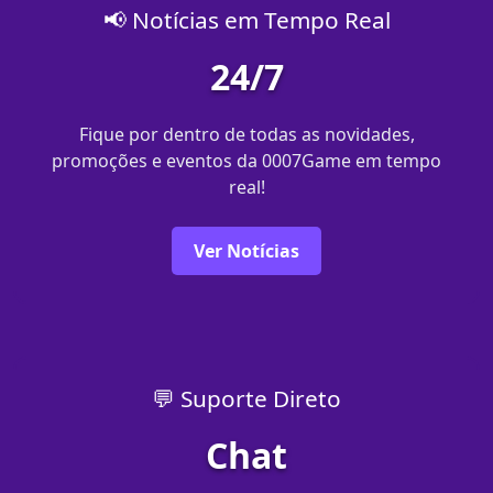
📢 Notícias em Tempo Real
24/7
Fique por dentro de todas as novidades,
promoções e eventos da 0007Game em tempo
real!
Ver Notícias
💬 Suporte Direto
Chat